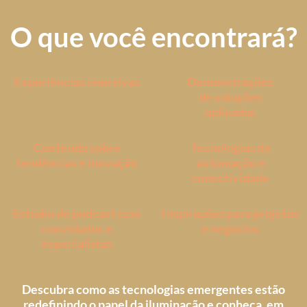
O que você encontrará?
Experiências imersivas
Demonstrações
de soluções
aplicadas
Conteúdo sobre
Tecnologias de
tendências e inovação
automação e
conectividade
Estúdio de podcast com
Inspirações para projetos
convidados e
e negócios
especialistas
Descubra como as tecnologias emergentes estão
redefinindo o papel da iluminação e conheça, em