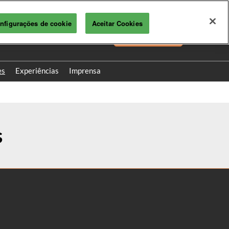
nfigurações de cookie
Aceitar Cookies
PT
Credencie-se!
PT
EN
es
Experiências
Imprensa
Releases do Evento
s