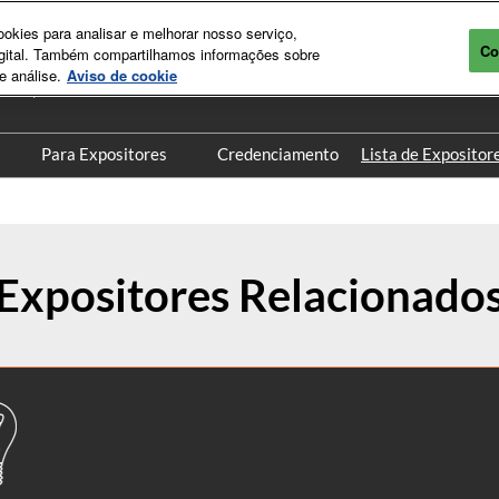
kies para analisar e melhorar nosso serviço,
Co
digital. Também compartilhamos informações sobre
bro | 2026
e análise.
Aviso de cookie
Norte | SP
Para Expositores
Credenciamento
Lista de Expositor
ento
Quero Expor
ositores
Já sou Expositor
odutos
Produtos Digitais
Expositores Relacionado
s
Post Show Report
tar
Portal do Expositor
ospedagem