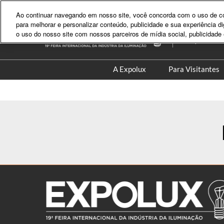
Pular
Ao continuar navegando em nosso site, você concorda com o uso de coo
para
para melhorar e personalizar conteúdo, publicidade e sua experiência 
15 - 18 Setem
o
o uso do nosso site com nossos parceiros de mídia social, publicidade 
Expo Center 
conteúdo
A Expolux
Para Visitantes
Sobre o Evento
Credenciam
Blog da Expolux
Lista de Exp
Galeria de Fotos
Lista de Pr
Newsletter
Experiência
Porque Visi
Viagem e H
Colleqt