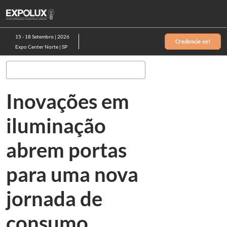
Pular
Ab
para
p
o
d
15 - 18 Setembro | 2026
Credencie-se!
conteúdo
n
Expo Center Norte | SP
Pesquisa
Inovações em
iluminação
abrem portas
para uma nova
jornada de
consumo