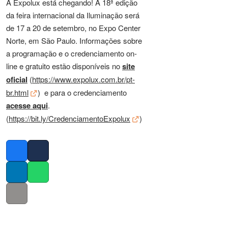
A Expolux está chegando! A 18ª edição
da feira internacional da Iluminação será
de 17 a 20 de setembro, no Expo Center
Norte, em São Paulo. Informações sobre
a programação e o credenciamento on-
line e gratuito estão disponíveis no
site
oficial
(
https://www.expolux.com.br/pt-
br.html
) e para o credenciamento
acesse aqui
.
(
https://bit.ly/CredenciamentoExpolux
)
Facebook
Twitter
LinkedIn
Whatsapp
Copy link