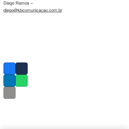
Diego Ramos –
diego@kbcomunicacao.com.br
Facebook
Twitter
LinkedIn
Whatsapp
Copy link