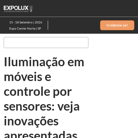
Pular
Ab
para
p
o
d
15 - 18 Setembro | 2026
Credencie-se!
conteúdo
n
Expo Center Norte | SP
Pesquisa
Iluminação em
móveis e
controle por
sensores: veja
inovações
apresentadas