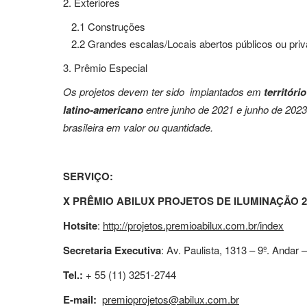
2. Exteriores
2.1 Construções
2.2 Grandes escalas/Locais abertos públicos ou pri
3. Prêmio Especial
Os projetos devem ter sido implantados em
território
latino-americano
entre junho de 2021 e junho de 2023
brasileira em valor ou quantidade.
SERVIÇO:
X PRÊMIO ABILUX PROJETOS DE ILUMINAÇÃO
2
Hotsite
:
http://projetos.premioabilux.com.br/index
Secretaria Executiva
: Av.
Paulista, 1313 – 9º. Andar –
Tel.:
+ 55 (11) 3251-2744
E-mail:
premioprojetos@abilux.com.br