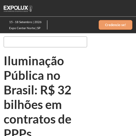
Pular
Ab
para
p
o
d
15 - 18 Setembro | 2026
Credencie-se!
conteúdo
n
Expo Center Norte | SP
Pesquisa
Iluminação
Pública no
Brasil: R$ 32
bilhões em
contratos de
PPPs