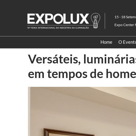
Pular
para
15 - 18 Setem
o
Expo Center 
conteúdo
Home
O Event
Versáteis, luminári
em tempos de home 