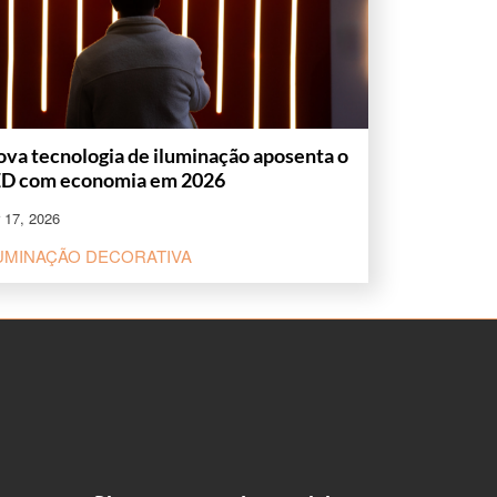
va tecnologia de iluminação aposenta o
ED com economia em 2026
 17, 2026
LUMINAÇÃO DECORATIVA