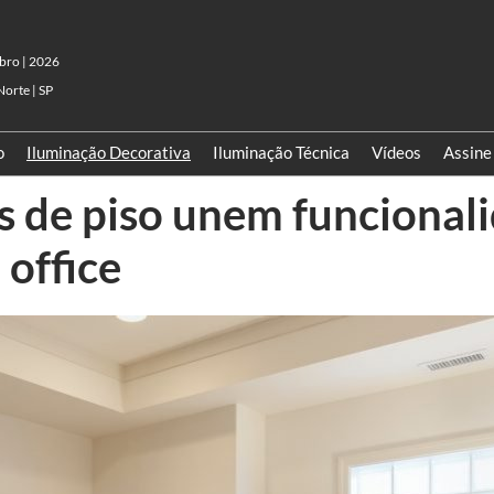
bro | 2026
Norte | SP
o
Iluminação Decorativa
Iluminação Técnica
Vídeos
Assine
as de piso unem funcional
office