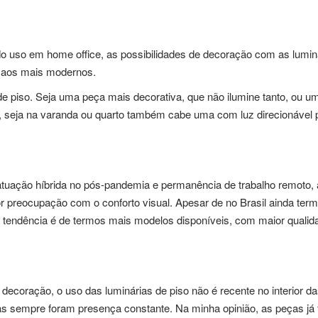
 do uso em home office, as possibilidades de decoração com as lumi
s aos mais modernos.
e piso. Seja uma peça mais decorativa, que não ilumine tanto, ou u
 seja na varanda ou quarto também cabe uma com luz direcionável pa
atuação híbrida no pós-pandemia e permanência de trabalho remoto,
ior preocupação com o conforto visual. Apesar de no Brasil ainda te
a tendência é de termos mais modelos disponíveis, com maior qualida
 decoração, o uso das luminárias de piso não é recente no interior 
as sempre foram presença constante. Na minha opinião, as peças já