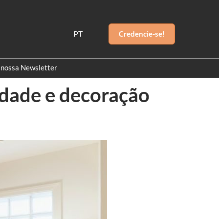
PT
Credencie-se!
PT
EN
 nossa Newsletter
idade e decoração