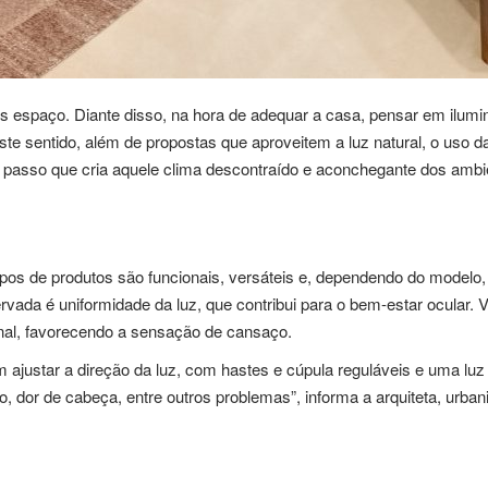
 espaço. Diante disso, na hora de adequar a casa, pensar em ilumi
ste sentido, além de propostas que aproveitem a luz natural, o uso 
 ao passo que cria aquele clima descontraído e aconchegante dos ambi
os de produtos são funcionais, versáteis e, dependendo do modelo, 
rvada é uniformidade da luz, que contribui para o bem-estar ocular.
nal, favorecendo a sensação de cansaço.
justar a direção da luz, com hastes e cúpula reguláveis e uma luz co
or de cabeça, entre outros problemas”, informa a arquiteta, urbanist