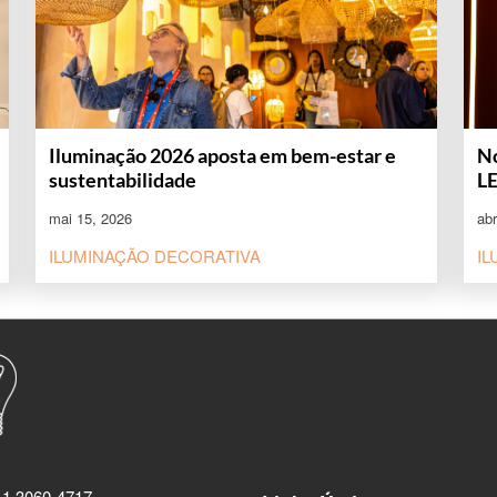
Iluminação 2026 aposta em bem-estar e
No
sustentabilidade
L
mai 15, 2026
abr
ILUMINAÇÃO DECORATIVA
I
11 3060-4717