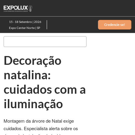
Pular
Ab
para
p
o
d
15 - 18 Setembro | 2026
Credencie-se!
conteúdo
n
Expo Center Norte | SP
Pesquisa
Decoração
natalina:
cuidados com a
iluminação
Montagem da árvore de Natal exige
cuidados. Especialista alerta sobre os